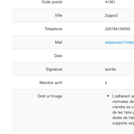
Code postal
41361
Ville
2uppv2
Telephone
220784154550
Mail
osipovsen71inb
Date
Signature
aorr3a
Membre actif
2
Droit a l'image
L'adhérent a
normales de 
viendra se c
de les faire
durée de l'a
supports ex