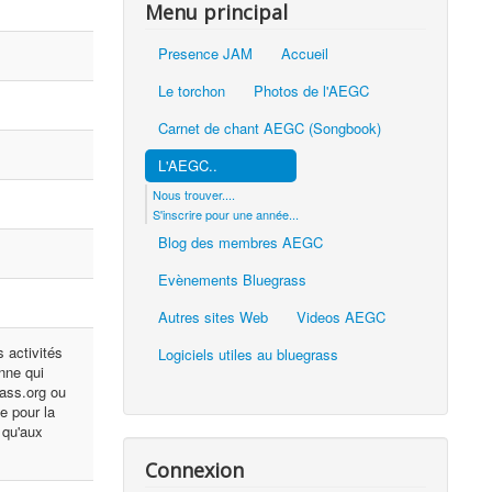
Menu principal
Presence JAM
Accueil
Le torchon
Photos de l'AEGC
Carnet de chant AEGC (Songbook)
L'AEGC..
Nous trouver....
S'inscrire pour une année...
Blog des membres AEGC
Evènements Bluegrass
Autres sites Web
Videos AEGC
 activités
Logiciels utiles au bluegrass
onne qui
rass.org ou
e pour la
 qu'aux
Connexion