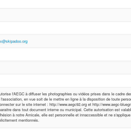
ox@skipadoo.org
utorise l'AEGC à diffuser les photographies ou vidéos prises dans le cadre des
l'association, en vue soit de le mettre en ligne à la disposition de toute pers
onnecter sur le site internet : http://www.aegc92.org et http://www.aegc-blueg
 paraitre dans tout document interne ou municipal. Cette autorisation est valabl
dhésion à notre Amicale, elle est personnelle et innaccessible et ne s'applique
plicitement mentionnés.