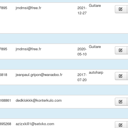
Guitare
7895
jmdmsi@free.fr
2021-
12-27
Guitare
7895
jmdmsi@free.fr
2020-
05-10
autoharp
6818
jeanpaul.gripon@wanadoo.fr
2017-
07-20
168861
dedklokkk@konterkulo.com
895268
azizxkill1@setxko.com