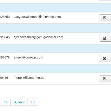
128750
easyasswinsman@thinhmin.com
725845
ajvazovaskijo@gomigoofficial.com
101678
amaki@couxpn.com
294161
thoraxx@boostme.es
10
Suivant
Fin