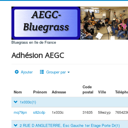
Bluegrass en Ile de France
Adhésion AEGC
Ajouter
Grouper par
Code
Nom
Prénom
Adresse
postal
Ville
Téléph
1x033c
(1)
mq79pn
s82cdp
1x033c
31635
59wzyp
765423
2 RUE D ANGLETERRE, Esc Gauche 1er Etage Porte Dr
(1)