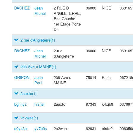
DACHEZ
Jean
2 RUE D
06000
NICE
063165
Michel
ANGLETERRE,
Esc Gauche
1er Etage Porte
Dr
2 rue d'Angleterre
(1)
DACHEZ
Jean
2 rue
06000
NICE
063165
Michel
d'Angleterre
208 Ave u MAINE
(1)
GRIPON
Jean
208 Ave u
75014
Paris
067218
Paul
MAINE
2auxto
(1)
bghnyz
iv3h3l
2auxto
87343
k4xjb8
037697
2c2waa
(1)
q0y43o
yv7o9s
2c2waa
62931
etsfs0
996359