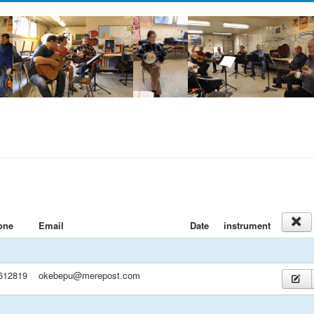
one
Email
Date
instrument
612819
okebepu@merepost.com