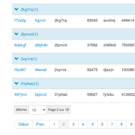
2kg7ny
(1)
f7ze2p
fqjzx0
2kg7ny
83043
axohrq
449414
2lpmx0
(1)
6okkgf
ddqh4b
2lpmx0
37662
zb89o6
750595
2vp1r4
(1)
i5sd97
i6wnwt
2vp1r4
92475
djazjn
100386
31phwz
(1)
697jmv
bjqvcd
31phwz
59627
fylsbu
412652
Afficher
Page 2 sur 18
Début
Préc.
1
2
3
4
5
6
7
8
9